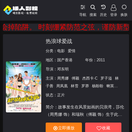
导航
搜索
登录
换肤
掉陷阱。 时刻绷紧防范之弦，谨防新型电信
热浪球爱战
分类：
电影
爱情
地区：
国产香港
年份：
2011
导演：
邓东明
主演：
周秀娜
傅颖
杰西卡·C
罗子溢
林
子善
周凤凰
林雪
罗莽
杨盼盼
喇英
余安安
陈静仪 Mia Chan
状态：正片
简介：故事发生在风景如画的贝浪湾，莎伦
（周秀娜 饰）和瑞秋（傅颖 饰）生于此长
于此，在阳光和沙滩的馈赠之下，沙滩排球
立即播放
收藏
成为了她们最大的爱好。一次偶然中，莎伦