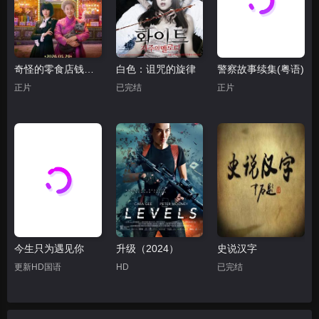
奇怪的零食店钱天堂
白色：诅咒的旋律
警察故事续集(粤语)
正片
已完结
正片
今生只为遇见你
升级（2024）
史说汉字
更新HD国语
HD
已完结