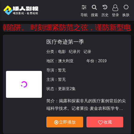
导航
搜索
登录
换肤
陷阱。 时刻绷紧防范之弦，谨防新型电信诈
医疗奇迹第一季
分类：
电影
纪录片
记录
地区：
澳大利亚
年份：
2019
导演：
暂无
主演：
暂无
状态：更新至2集
简介：揭露和探索非凡的医疗案例背后的尖
端科学技术。记者莱拉·麦金农和医学专家
里克·戈登博士与外科医生和专家们一起在
立即播放
收藏
幕后探索医学的突破性进展以及改变生活的
前沿科学。In this heart-warming.