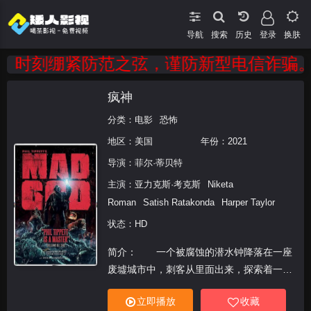
导航
搜索
登录
换肤
时刻绷紧防范之弦，谨防新型电信诈骗。 
疯神
分类：
电影
恐怖
地区：
美国
年份：
2021
导演：
菲尔·蒂贝特
主演：
亚力克斯·考克斯
Niketa
Roman
Satish Ratakonda
Harper Taylor
状态：HD
简介： 一个被腐蚀的潜水钟降落在一座
废墟城市中，刺客从里面出来，探索着一个
由怪异居民居住的迷宫般的奇特景观。
立即播放
收藏