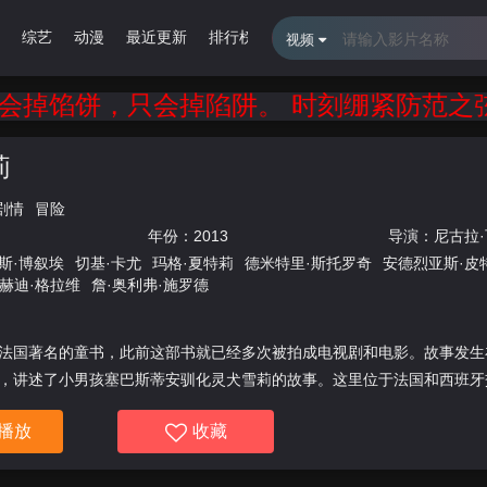
综艺
动漫
最近更新
排行榜
留言报错
视频
馅饼，只会掉陷阱。 时刻绷紧防范之弦，谨
莉
剧情
冒险
年份：
2013
导演：
尼古拉
斯·博叙埃
切基·卡尤
玛格·夏特莉
德米特里·斯托罗奇
安德烈亚斯·皮
赫迪·格拉维
詹·奥利弗·施罗德
法国著名的童书，此前这部书就已经多次被拍成电视剧和电影。故事发生
，讲述了小男孩塞巴斯蒂安驯化灵犬雪莉的故事。这里位于法国和西班牙
静祥和，直到纳粹士兵的到来。在小镇上有一只叫 做雪莉的小白狗和叫
播放
收藏
天。这两个初生时互不相关的小生命，在无形命运的拉扯下，几年后被紧
相惜的好伙伴。这是一次永恒友谊的历险，也是一个足智多谋而又令人感