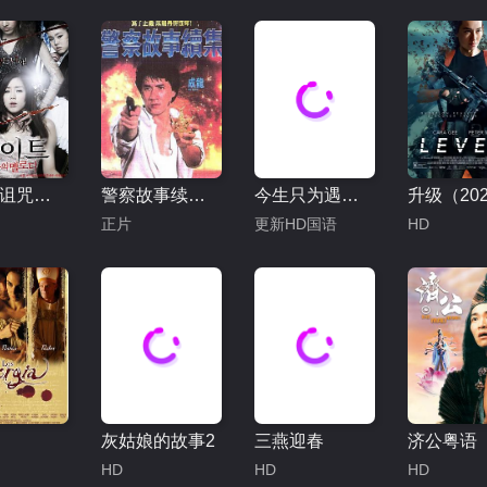
白色：诅咒的旋律
警察故事续集(粤语)
今生只为遇见你
升级（20
正片
更新HD国语
HD
灰姑娘的故事2
三燕迎春
济公粤语
HD
HD
HD