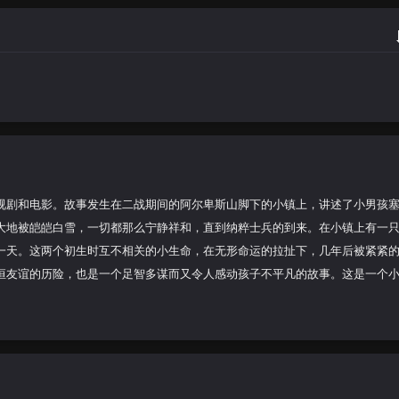
寻找母亲
视剧和电影。故事发生在二战期间的阿尔卑斯山脚下的小镇上，讲述了小男孩
大地被皑皑白雪，一切都那么宁静祥和，直到纳粹士兵的到来。在小镇上有一只
一天。这两个初生时互不相关的小生命，在无形命运的拉扯下，几年后被紧紧
恒友谊的历险，也是一个足智多谋而又令人感动孩子不平凡的故事。这是一个