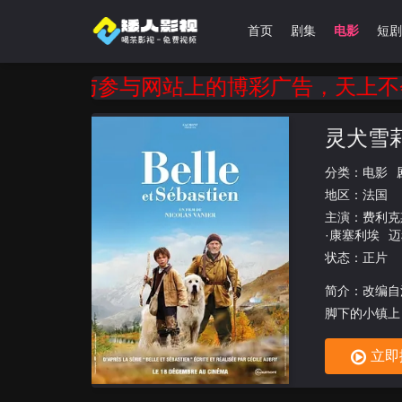
首页
剧集
电影
短剧
相信与参与网站上的博彩广告，天上不会掉
灵犬雪
分类：
电影
地区：
法国
主演：
费利克
·康塞利埃
迈
状态：正片
简介：改编自
脚下的小镇上
一切都那么宁
立即
们出生在同一
此相知并深深