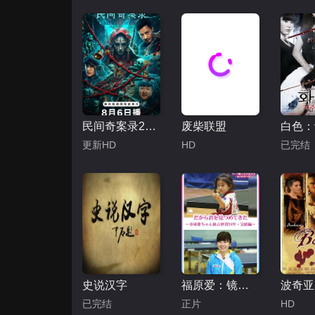
民间奇案录2026
废柴联盟
更新HD
HD
已完结
史说汉字
福原爱：镜头下的四分之一个世纪
波奇亚
已完结
正片
HD