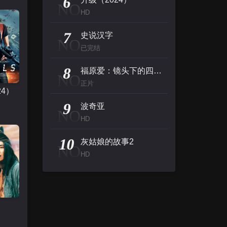
6
NO
HD
7
史说汉字
NO
已完结
8
福原爱：镜头下的四分之一个世纪
NO
正片
24）
9
波奇亚
NO
HD
10
灰姑娘的故事2
NO
HD