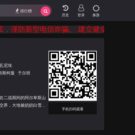
排行榜
登录
换肤
防新型电信诈骗。 建立健全打击、防范和
·瓦尼埃
特斯柯曼
于尔班
在二战期间的阿尔卑斯山
交界，大地被皑皑白雪，
手机扫码观看
做塞巴斯蒂安的小男孩，他
紧的连繫在一起，成了彼
动孩子不平凡的故事。这