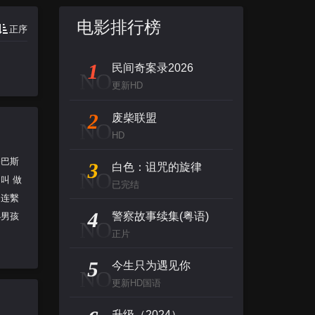
电影排行榜
正序
1
民间奇案录2026
NO
更新HD
2
废柴联盟
NO
HD
塞巴斯
3
白色：诅咒的旋律
NO
叫 做
已完结
的连繫
4
警察故事续集(粤语)
小男孩
NO
正片
5
今生只为遇见你
NO
更新HD国语
升级（2024）