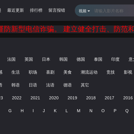
漫
最近更新
排行榜
留言报错
视频
信诈骗。 建立健全打击、防范和控制电信
法国
英国
日本
韩国
德国
泰国
印度
意
感
生活
职场
喜剧
美食
潮流运动
竞技
影视
语
韩语
日语
法语
德语
其它
23
2022
2021
2020
2019
2018
2017
2016
G
H
I
J
K
L
M
N
O
P
Q