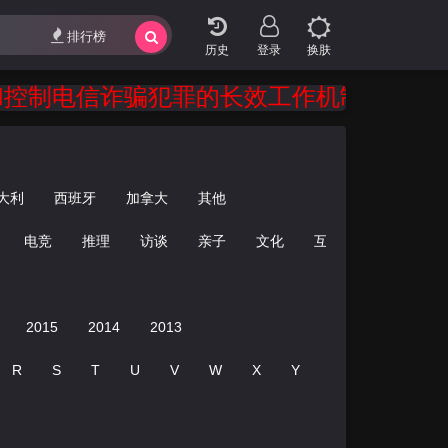
排行榜
登录
换肤
诈骗犯罪的长效工作机制。 严厉打击诈骗犯
大利
西班牙
加拿大
其他
电竞
推理
访谈
亲子
文化
互动
晚会
资
2015
2014
2013
R
S
T
U
V
W
X
Y
Z