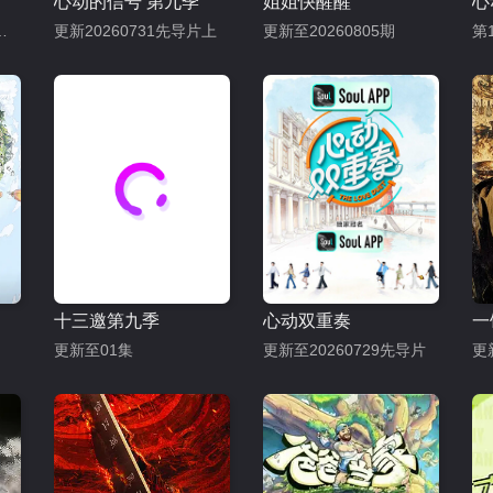
心动的信号 第九季
姐姐快醒醒
心
顾：王鹤棣王传君坞里惊喜不断
更新20260731先导片上
更新至20260805期
第
十三邀第九季
心动双重奏
一
更新至01集
更新至20260729先导片
更