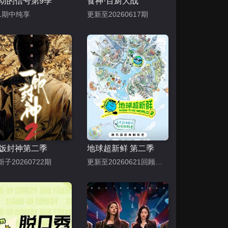
动的信号第9季
食神·百厨大战
1期中纯享
更新至20260617期
饭封神第二季
地球超新鲜 第二季
新子20260722期
更新至20260621回顾特辑下