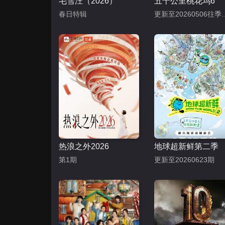
毛雪汪（2026）
五十公里桃花坞6
春日特辑
更新至20260506往季回
热浪之外2026
地球超新鲜第二季
第1期
更新至20260623期