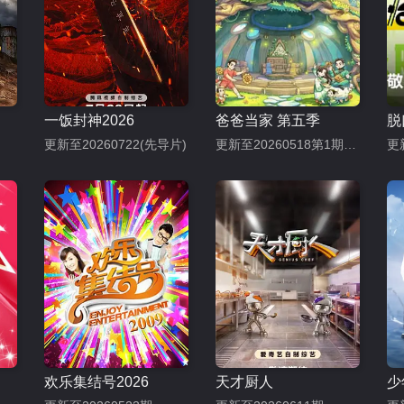
一饭封神2026
爸爸当家 第五季
更新至20260722(先导片)
更新至20260518第1期（下）
欢乐集结号2026
天才厨人
少