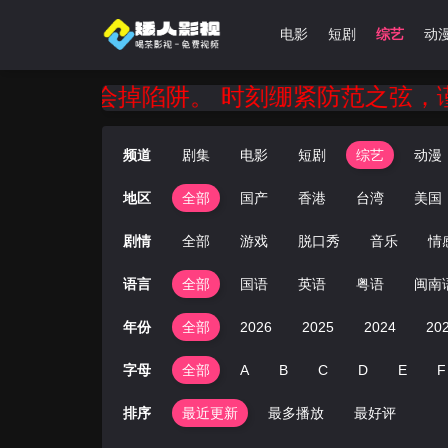
首页
剧集
电影
短剧
综艺
动
会掉陷阱。 时刻绷紧防范之弦，谨防新型电
频道
剧集
电影
短剧
综艺
动漫
地区
全部
国产
香港
台湾
美国
剧情
全部
游戏
脱口秀
音乐
情
语言
全部
国语
英语
粤语
闽南
年份
全部
2026
2025
2024
20
字母
全部
A
B
C
D
E
F
排序
最近更新
最多播放
最好评