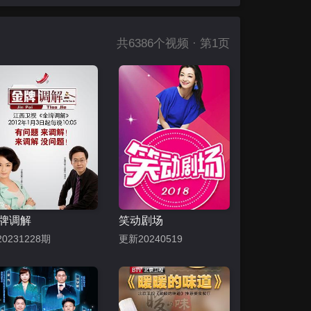
共
6386
个视频 · 第1页
牌调解
笑动剧场
0231228期
更新20240519