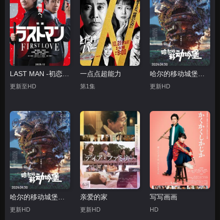
LAST MAN -初恋- 映画
一点点超能力
哈尔的移动城堡国语
更新至HD
第1集
更新HD
哈尔的移动城堡日语
亲爱的家
写写画画
更新HD
更新HD
HD