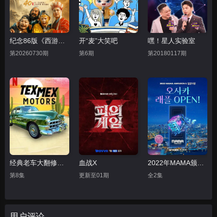
第20230219期
第20230225期上
第20230225期下
第20230304期上
第20230304期下
第20230311期上
纪念86版《西游记》播出四十周年文艺晚会
开“麦”大笑吧
嘿！星人实验室
第20230311期下
第20230325期演唱会
第20260730期
第6期
第20180117期
经典老车大翻修第二季
血战X
2022年MAMA颁奖典礼
第8集
更新至01期
全2集
用户评论