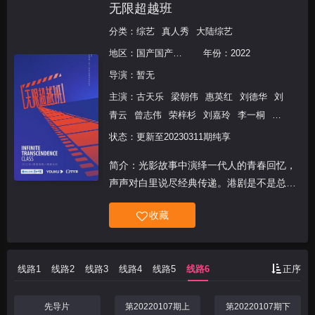
无限超越班
分类：
综艺
真人秀
大陆综艺
地区：
国产国产
国产香港
年份：
2022
导演：
暂无
主演：
古天乐
梁朝伟
惠英红
刘德华
刘
青云
曾志伟
荣梓杉
刘嘉玲
李一桐
薛
凯琪
韩雪
赵樱子
郑业成
许魏洲
沈
状态：更新至20230311期纯享
月
郭晓婷
刘耀文
张含韵
范世錡
周洁
简介：光影故事中演绎一代人的青春回忆，
琼
何与
郭俊辰
周柯宇
声声对白里说尽经典传递。港剧是不是总能
轻易勾起你的回忆杀？《无限超越班》将演
收藏
绎重温经典港剧。
线路1
线路2
线路3
线路4
线路5
线路6
正序
先导片
第20220107期上
第20220107期下