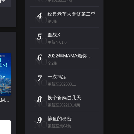
第20180117期
千金小妹要打工
11下
主演：
4
经典老车大翻修第二季
NO
第8集
偷听小公主心声后君王一家都慌了
5
主演：
血战X
NO
更新至01期
新混元祖师
6
2022年MAMA颁奖典礼
NO
主演：
全2集
我能看到所有事件的成功率
7
一次搞定
NO
主演：
更新至20230311
8
换个爸妈过几天
2022年MAMA颁奖典礼
NO
更新至20221014期
9
鲸鱼的秘密
NO
更新至第04集