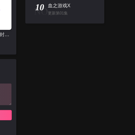
10
血之游戏X
NO
更新第01集
[麒麟剧社]封箱大戏郭德纲《济公活佛》头二本