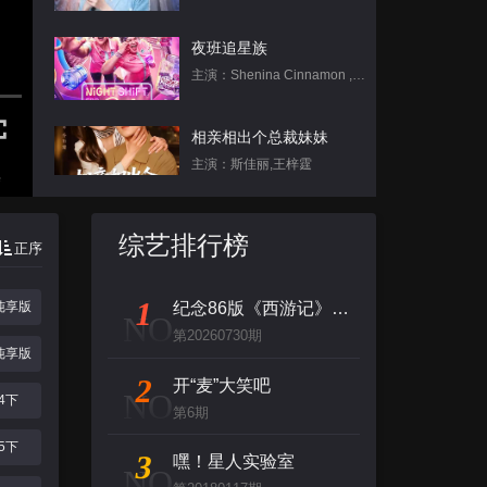
夜班追星族
主演：Shenina Cinnamon , Nadia Shafira , Emir Mahira
相亲相出个总裁妹妹
主演：斯佳丽,王梓霆
集
朕只想当昏君，却成千古一帝
综艺排行榜
正序
主演：
1
4纯享版
纪念86版《西游记》播出四十周年文艺晚会
一夜之间，我变成影后了
NO
第20260730期
主演：
4纯享版
2
开“麦”大笑吧
NO
04下
不在灯火阑珊处2025
第6期
主演：陈舒琪 张灵钰
25下
3
嘿！星人实验室
NO