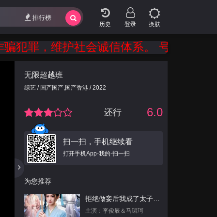
排行榜
登录
换肤
，维护社会诚信体系。 号码陌生勿轻接，
无限超越班
综艺 / 国产国产,国产香港 / 2022
6.0
还行
扫一扫，手机继续看
打开手机App-我的-扫一扫
为您推荐
拒绝做妾后我成了太子侧妃
主演：李俊辰＆马珺珂