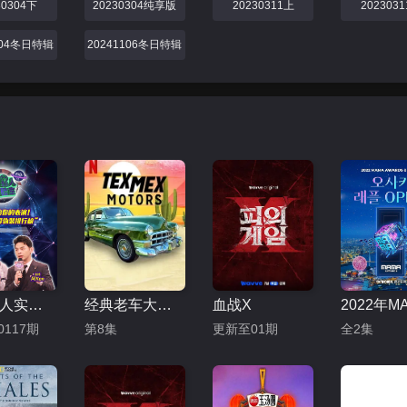
30304下
20230304纯享版
20230311上
202303
104冬日特辑
20241106冬日特辑
嘿！星人实验室
经典老车大翻修第二季
血战X
0117期
第8集
更新至01期
全2集