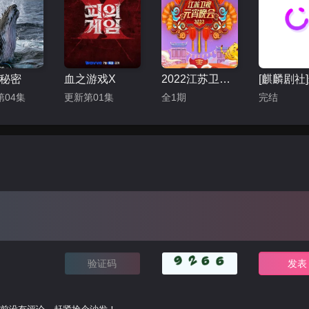
秘密
血之游戏X
2022江苏卫视元宵晚会
第04集
更新第01集
全1期
完结