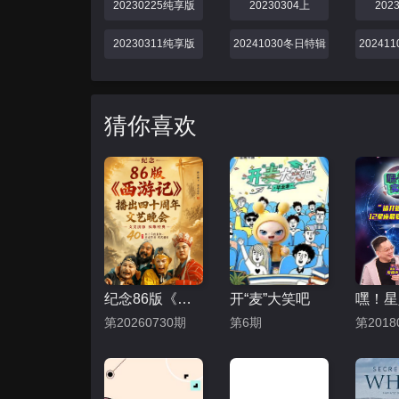
20230225纯享版
20230304上
202
20230311纯享版
20241030冬日特辑
20241
猜你喜欢
纪念86版《西游记》播出四十周年文艺晚会
开“麦”大笑吧
第20260730期
第6期
第2018