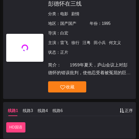
彭德怀在三线
分类：
电影
剧情
地区：
国产国产
年份：
1995
导演：
白宏
主演：
雷飞
徐行
汪粤
田小兵
何文义
状态：正片
简介： 1959年夏天，庐山会议上对彭
德怀的错误批判，使他忍受着被冤屈的巨大
痛苦过了六年。 &amp;nbsp; &amp;nbsp;
收藏
&amp;nbsp; &amp;nbsp; &amp;nbsp;
&amp;nbsp; &amp;nbsp; &amp;nbsp
线路1
线路3
线路4
线路6
正序
HD国语