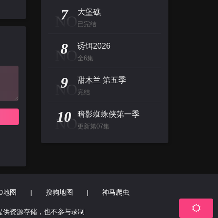
7
大堡礁
NO
已完结
8
诱饵2026
NO
全6集
9
甜木兰 第五季
NO
完结
10
暗影蜘蛛侠第一季
NO
更新第07集
60地图
|
搜狗地图
|
神马爬虫
提供资源存储，也不参与录制