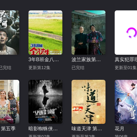
3年B班金八老师第三季
波兰家族第三季
集已完结
更新第12集
已完结
更新至01集
 第五季
暗影蜘蛛侠第一季
味道天津 第一季
花月
更新第07集
更新至第2集
第06集