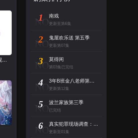
1
南戏
NO
更新至第6集
2
鬼屋欢乐送 第五季
NO
更新第07集
3
莫得闲
真实犯罪现场调查：迈阿密
NO
第03集已完结
4
3年B班金八老师第三季
NO
更新第12集
5
波兰家族第三季
NO
已完结
6
真实犯罪现场调查：迈阿密
NO
更新至01集