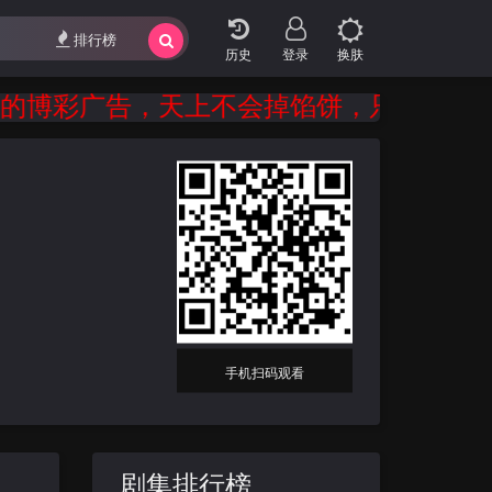
排行榜
登录
换肤
博彩广告，天上不会掉馅饼，只会掉陷阱。 
手机扫码观看
剧集排行榜