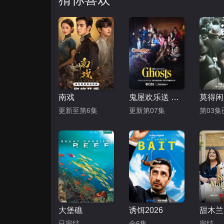
南戏
鬼屋欢乐送 第五季
莫得闲
更新至第6集
更新第07集
第03
大堡礁
诱饵2026
甜木兰
已完结
全6集
完结