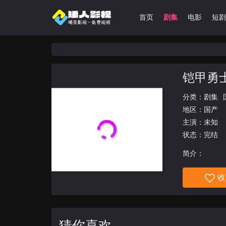
首页
剧集
电影
短剧
铠甲勇
分类：
剧集
地区：
国产
主演：未知
状态：完结
简介：
收
猜你喜欢