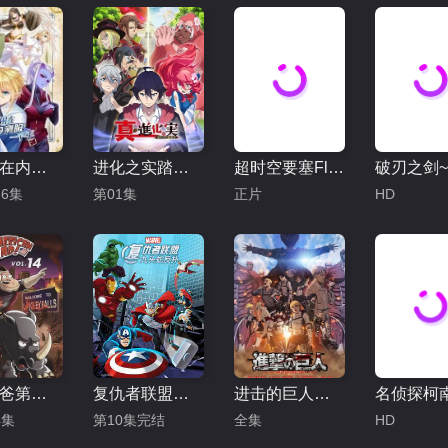
我被困在内测服一千年第一季
进化之实踏上胜利的人生第二季
超时空要塞FlashBack2012
6集
第01集
正片
HD
美国老爸第十四季
复仇者联盟：九头蛇反扑
进击的巨人总集篇最后的进击剧场版
4集
第10集完结
全集
HD