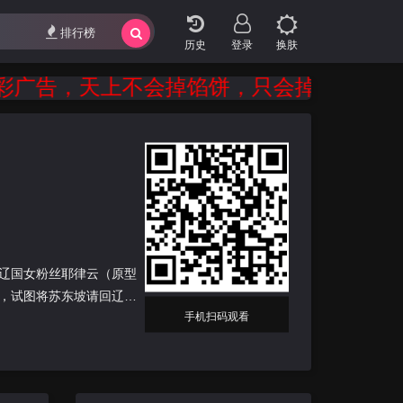
排行榜
登录
换肤
告，天上不会掉馅饼，只会掉陷阱。 时刻
辽国女粉丝耶律云（原型
，试图将苏东坡请回辽
手机扫码观看