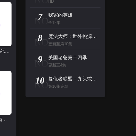
HD
7
我家的英雄
NO
全12集
8
魔法大师：世外桃源的传说第一季
NO
更新至第10集
破刃之剑~死线之涯
9
美国老爸第十四季
NO
更新至4集
10
复仇者联盟：九头蛇反扑
NO
第10集完结
名侦探柯南：贝克街的亡灵国语