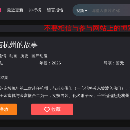
漫
最近更新
排行榜
留言报错
视频
不要相信与参与网站上的博彩广
与杭州的故事
剧情
动画
历史
国产动漫
陆
年份：
2026
导演：
暂无
02集
苏东坡晚年第二次赴任杭州，与老友佛印（一心想将苏东坡渡入佛门）、
子金富轼与金富辙合二为一，女扮男装、化名萧子云，千里迢迢赶赴杭州
播放
收藏