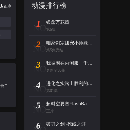
动漫排行榜
正序
1
银盘万花筒
NO
第5集
集
2
咱家剑宗团宠小师妹第二季
NO
第5集完结
3
我被困在内测服一千年第一季
NO
更新至36集
4
进化之实踏上胜利的人生第二季
辙合二
NO
第01集
5
超时空要塞FlashBack2012
NO
正片
6
破刃之剑~死线之涯
NO