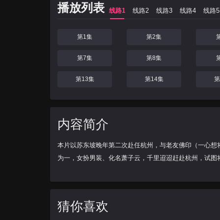
播放列表
线路1
线路2
线路3
线路4
线路5
第1集
第2集
第7集
第8集
第13集
第14集
第
内容简介
本片以苏东坡晚年第二次赴任杭州，与老友佛印（一心想
为一，女扮男装、化名萧子云，千里迢迢赶赴杭州，试图将
猜你喜欢