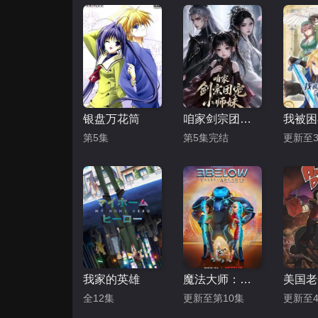
银盘万花筒
咱家剑宗团宠小师妹第二季
第5集
第5集完结
更新至3
我家的英雄
魔法大师：世外桃源的传说第一季
全12集
更新至第10集
更新至