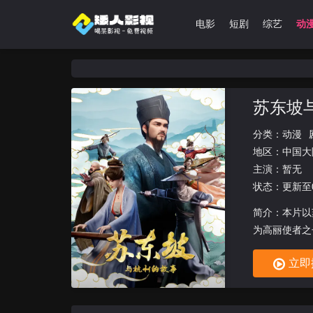
首页
剧集
电影
短剧
综艺
动
苏东坡
分类：
动漫
地区：
中国大
主演：
暂无
状态：更新至
简介：本片以
为高丽使者之
国）、仇家吕
立即