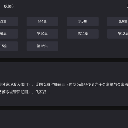
线路6
第3集
第4集
第5集
第6集
第9集
第10集
第11集
第12
15集
第16集
将苏东坡渡入佛门）、辽国女粉丝耶律云（原型为高丽使者之子金富轼与金富
苏东坡请回辽国）、仇家吕...