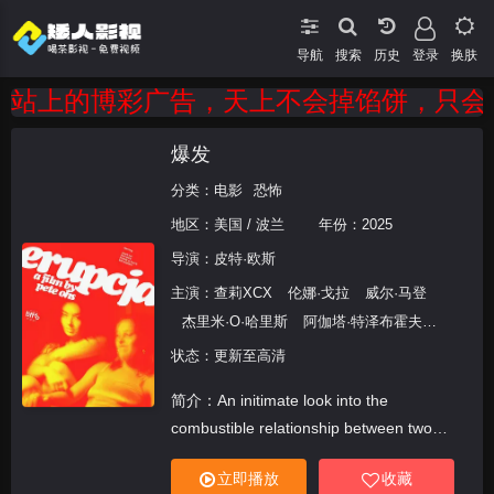
导航
搜索
登录
换肤
站上的博彩广告，天上不会掉馅饼，只会掉陷
爆发
分类：
电影
恐怖
地区：
美国 / 波兰
年份：
2025
导演：
皮特·欧斯
主演：
查莉XCX
伦娜·戈拉
威尔·马登
杰里米·O·哈里斯
阿伽塔·特泽布霍夫斯
卡
Maja Michnacka
Jan Lubaczewski
状态：更新至高清
Jacek Zubiel
Marcin Malisz
Anton
简介：An initimate look into the
Kolbasko
Aleksander Lipski-Reinstein
combustible relationship between two
Jakub Galecki
Mirra Prudowska
women in Warsaw; one Polish, the other a
Grzegorz Pluciennik
Julia Swiech
立即播放
收藏
tourist.
Bartlomiej Palubicki