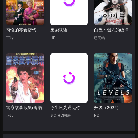
奇怪的零食店钱天堂
废柴联盟
白色：诅咒的旋律
正片
HD
已完结
警察故事续集(粤语)
今生只为遇见你
升级（2024）
正片
更新HD国语
HD