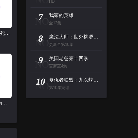
HD
7
我家的英雄
NO
全12集
破刃之剑~死线之涯
8
魔法大师：世外桃源的传说第一季
NO
更新至第10集
9
美国老爸第十四季
NO
更新至4集
10
复仇者联盟：九头蛇反扑
NO
第10集完结
名侦探柯南：贝克街的亡灵国语