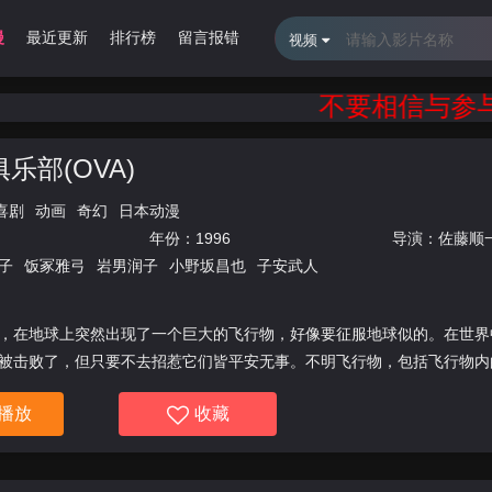
漫
最近更新
排行榜
留言报错
视频
不要相信与参与网
乐部(OVA)
喜剧
动画
奇幻
日本动漫
年份：
1996
导演：
佐藤顺
子
饭冢雅弓
岩男润子
小野坂昌也
子安武人
，在地球上突然出现了一个巨大的飞行物，好像要征服地球似的。在世界
被击败了，但只要不去招惹它们皆平安无事。不明飞行物，包括飞行物内
播放
收藏