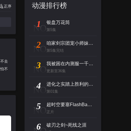
动漫排行榜
正序
1
银盘万花筒
NO
第5集
2
咱家剑宗团宠小师妹第二季
NO
第5集完结
要不去
3
我被困在内测服一千年第一季
NO
恐怕不
更新至36集
4
进化之实踏上胜利的人生第二季
NO
第01集
5
超时空要塞FlashBack2012
NO
正片
6
破刃之剑~死线之涯
NO