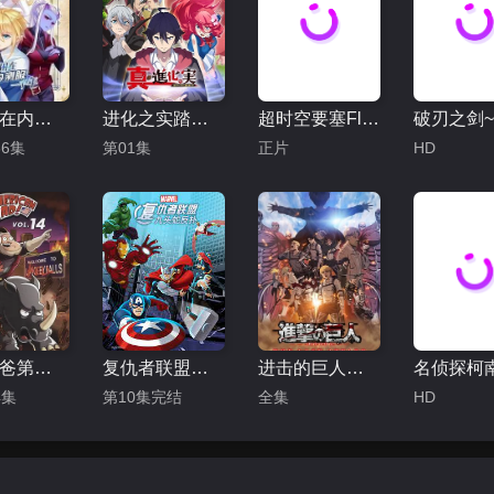
我被困在内测服一千年第一季
进化之实踏上胜利的人生第二季
超时空要塞FlashBack2012
6集
第01集
正片
HD
美国老爸第十四季
复仇者联盟：九头蛇反扑
进击的巨人总集篇最后的进击剧场版
4集
第10集完结
全集
HD