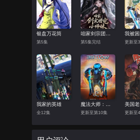
银盘万花筒
咱家剑宗团宠小师妹第二季
第5集
第5集完结
更新至3
我家的英雄
魔法大师：世外桃源的传说第一季
全12集
更新至第10集
更新至