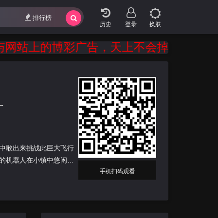
排行榜
登录
换肤
站上的博彩广告，天上不会掉馅饼，只会掉
一
中敢出来挑战此巨大飞行
的机器人在小镇中悠闲的
手机扫码观看