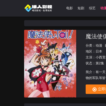
首页
剧集
电影
短剧
综艺
动
魔法使俱
分类：
动漫
地区：
日本
主演：
小西宽
状态：第2集
简介：有一天
物的军队等皆
飞来飞去。
立即