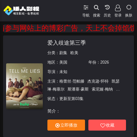
导航
搜索
登录
换肤
参与网站上的博彩广告，天上不会掉馅饼，
爱入歧途第三季
分类：
剧集
欧美
地区：
美国
年份：
2026
导演：未知
主演：
格蕾丝·范帕滕
杰克逊·怀特
凯瑟
琳·梅塞尔
斯潘塞·豪斯
索尼娅·梅纳
布
兰登·库克
Alicia Crowder
Costa
状态：更新至第03集
D&#039;Angelo
艾瑞丝·阿帕托
娜塔利·莱
简介：
茵兹
米歇尔·诺尔顿
安德·雷特尔
立即播放
收藏