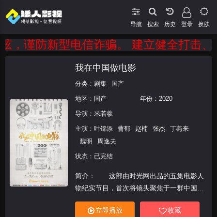
导航
搜索
登录
换肤
，谨防新型电信诈骗。 建立健全打击、防范
我在中国做电影
分类：
剧集
国产
地区：
国产
年份：
2020
导演：
米若羲
主演：
叶锦添
曹郁
赵楠
张杰
丁燕来
魏明
周逸夫
状态：已完结
简介： 这部由时光网出品的五集电影人
物纪实节目，首次将镜头聚焦于一群中国电
影的幕后英雄，来自美术、声音、特效、摄
立即播放
收藏
影、配音5大电影幕后工种，他们是代表着