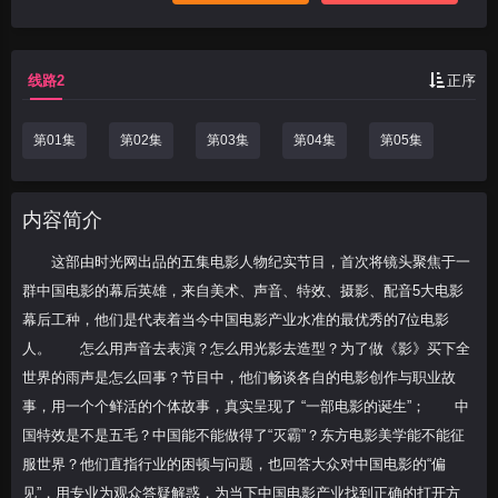
当今中国电影产业水准的最优秀的7位电影
人。 怎么用声
线路2
正序
第01集
第02集
第03集
第04集
第05集
内容简介
这部由时光网出品的五集电影人物纪实节目，首次将镜头聚焦于一
群中国电影的幕后英雄，来自美术、声音、特效、摄影、配音5大电影
幕后工种，他们是代表着当今中国电影产业水准的最优秀的7位电影
人。 怎么用声音去表演？怎么用光影去造型？为了做《影》买下全
世界的雨声是怎么回事？节目中，他们畅谈各自的电影创作与职业故
事，用一个个鲜活的个体故事，真实呈现了 “一部电影的诞生”； 中
国特效是不是五毛？中国能不能做得了“灭霸”？东方电影美学能不能征
服世界？他们直指行业的困顿与问题，也回答大众对中国电影的“偏
见”，用专业为观众答疑解惑，为当下中国电影产业找到正确的打开方